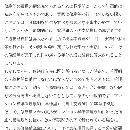
修繕等の費用の額に充てられるために長期間にわたって計画的に
積み立てられるものであり、実際に修繕等が行われていない限り
においては、具体的な給付をすべき原因となる事実が発生してい
ないことから、原則的には、管理組合への支払期日の属する年分
の必要経費には算入されず（所得税基本通達37－2）、実際に修繕
等が行われ、その費用の額に充てられた部分の金額について、そ
の修繕等が完了した日の属する年分の必要経費に算入されること
になります。
しかしながら、修繕積立金は区分所有者となった時点で、管理組
合へ義務的に納付しなければならないものであるとともに、管理
規約において、納入した修繕積立金は、管理組合が解散しない限
り区分所有者へ返還しないこととしているのが一般的です（マン
ション標準管理規約（単棟型）（国土交通省）第60条第6項）。
そこで、修繕積立金の支払がマンション標準管理規約に沿った適
正な管理規約に従い、次の事実関係の下で行われている場合に
は、その修繕積立金について、その支払期日の属する年分の必要