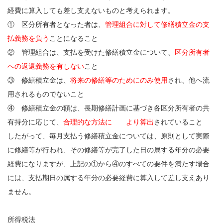
経費に算入しても差し支えないものと考えられます。
① 区分所有者となった者は、
管理組合に対して修繕積立金の支
払義務を負う
ことになること
② 管理組合は、支払を受けた修繕積立金について、
区分所有者
への返還義務を有しない
こと
③ 修繕積立金は、
将来の修繕等のためにのみ使用
され、他へ流
用されるものでないこと
④ 修繕積立金の額は、長期修繕計画に基づき各区分所有者の共
有持分に応じて、
合理的な方法に より算出
されていること
したがって、毎月支払う修繕積立金については、原則として実際
に修繕等が行われ、その修繕等が完了した日の属する年分の必要
経費になりますが、上記の①から④のすべての要件を満たす場合
には、支払期日の属する年分の必要経費に算入して差し支えあり
ません。
所得税法