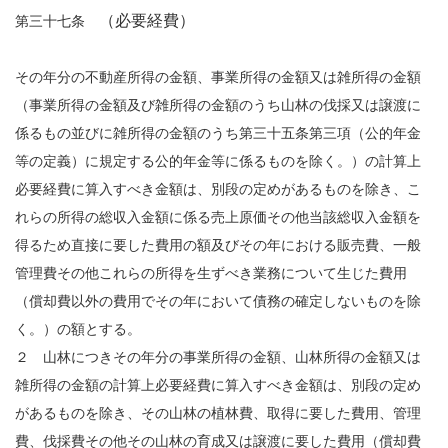
（必要経費）
第三十七条
その年分の不動産所得の金額、事業所得の金額又は雑所得の金額
（事業所得の金額及び雑所得の金額のうち山林の伐採又は譲渡に
係るもの並びに雑所得の金額のうち第三十五条第三項（公的年金
等の定義）に規定する公的年金等に係るものを除く。）の計算上
必要経費に算入すべき金額は、別段の定めがあるものを除き、こ
れらの所得の総収入金額に係る売上原価その他当該総収入金額を
得るため直接に要した費用の額及びその年における販売費、一般
管理費その他これらの所得を生ずべき業務について生じた費用
（償却費以外の費用でその年において債務の確定しないものを除
く。）の額とする。
２ 山林につきその年分の事業所得の金額、山林所得の金額又は
雑所得の金額の計算上必要経費に算入すべき金額は、別段の定め
があるものを除き、その山林の植林費、取得に要した費用、管理
費、伐採費その他その山林の育成又は譲渡に要した費用（償却費