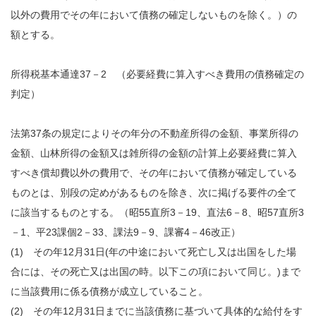
以外の費用でその年において債務の確定しないものを除く。）の
額とする。
所得税基本通達37－2 （必要経費に算入すべき費用の債務確定の
判定）
法第37条の規定によりその年分の不動産所得の金額、事業所得の
金額、山林所得の金額又は雑所得の金額の計算上必要経費に算入
すべき償却費以外の費用で、その年において債務が確定している
ものとは、別段の定めがあるものを除き、次に掲げる要件の全て
に該当するものとする。（昭55直所3－19、直法6－8、昭57直所3
－1、平23課個2－33、課法9－9、課審4－46改正）
(1) その年12月31日(年の中途において死亡し又は出国をした場
合には、その死亡又は出国の時。以下この項において同じ。)まで
に当該費用に係る債務が成立していること。
(2) その年12月31日までに当該債務に基づいて具体的な給付をす