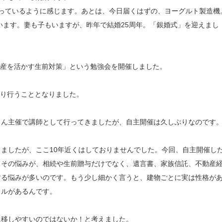
っているように感じます。あとは、今日届くはずの、ヨーグルト製造機
います。妻も子もいますが、昨年で結婚25周年。「銀婚式」を迎えまし
た資産を活かす生前対策」という勉強会を開催しました。
執り行うこととなりました。
さん主催で講師として行ってきましたが、自主開催は久しぶりなのです
ましたが、ここ10年近くはしておりませんでした。今回、自主開催し
、その悩みが、相続や生前贈与だけでなく、遺言書、家族信託、不動産
する悩みが多いのです。もう少し細かく言うと、建物ごとに実は性格が
クルがあるんです。
に移しやすいのではないか！と考えました。