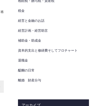
相続税・贈与税・資産税
税金
、将
経営と金融のお話
経営計画・経営助言
補助金・助成金
資本的支出と修繕費そしてフロチャート
退職金
醍醐の日常
離婚 財産分与
アーカイブ