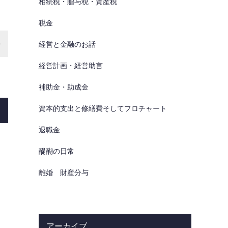
相続税・贈与税・資産税
税金
経営と金融のお話
経営計画・経営助言
補助金・助成金
資本的支出と修繕費そしてフロチャート
退職金
醍醐の日常
離婚 財産分与
アーカイブ