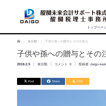
トップペー
ホーム
未分類
子供や孫への贈与とその注意点
子供や孫への贈与とその
2018.2.5
未分類
コメント:
0
投稿者:
daigo-kaik
Post
Share
RSS