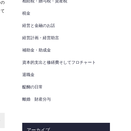
相続税・贈与税・資産税
会の
して
税金
経営と金融のお話
経営計画・経営助言
補助金・助成金
資本的支出と修繕費そしてフロチャート
退職金
醍醐の日常
離婚 財産分与
アーカイブ