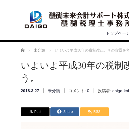
トップペー
ホーム
未分類
いよいよ平成30年の税制改正、その背景を
いよいよ平成30年の税制
う。
2018.3.27
未分類
コメント:
0
投稿者:
daigo-kai
Post
Share
RSS